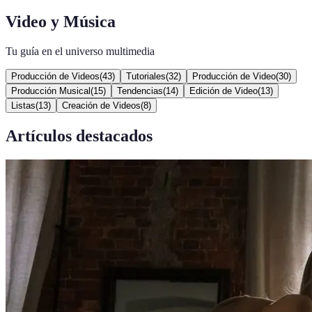
Video y Música
Tu guía en el universo multimedia
Producción de Videos
(
43
)
Tutoriales
(
32
)
Producción de Video
(
30
)
Producción Musical
(
15
)
Tendencias
(
14
)
Edición de Video
(
13
)
Listas
(
13
)
Creación de Videos
(
8
)
Artículos destacados