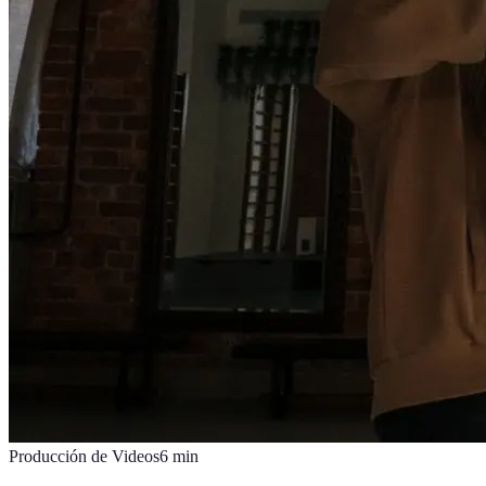
Producción de Videos
6
min